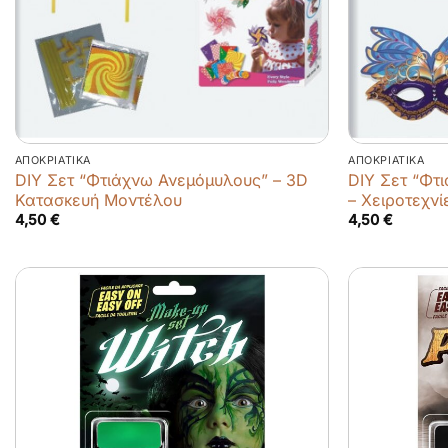
ΑΠΟΚΡΙΆΤΙΚΑ
ΑΠΟΚΡΙΆΤΙΚΑ
DIY Σετ “Φτιάχνω Ανεμόμυλους” – 3D
DIY Σετ “Φτι
Κατασκευή Μοντέλου
– Χειροτεχνί
4,50
€
4,50
€