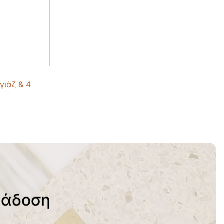
γιάζ & 4
ράδοση