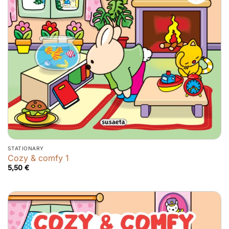
STATIONARY
Cozy & comfy 1
5,50
€