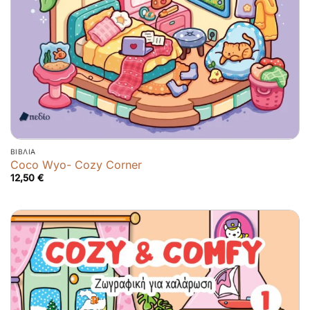
ΒΙΒΛΊΑ
Coco Wyo- Cozy Corner
12,50
€