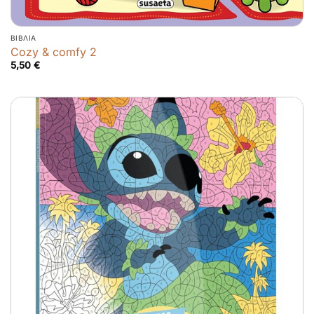
ΒΙΒΛΊΑ
Cozy & comfy 2
5,50
€