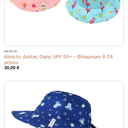
ΚΑΠΈΛΑ
Καπελο Διπλης Οψης UPF 50+ – Φλαμινγκο 6-24
μηνών
20,00
€