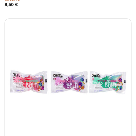
8,50
€