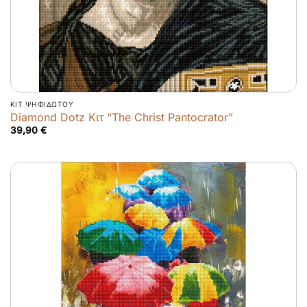
ΚΙΤ ΨΗΦΙΔΩΤΟΎ
Diamond Dotz Κιτ “The Christ Pantocrator”
39,90
€