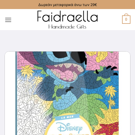
Μετάβαση
Δωρεάν μεταφορικά άνω των 29€
στο
περιεχόμενο
0