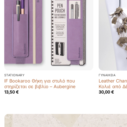
STATIONARY
ΓΥΝΑΙΚΕΊΑ
IF Bookaroo Θήκη για στυλό που
Leather Cha
στηρίζεται σε βιβλίο – Aubergine
Κολιέ από Δ
13,50
€
30,00
€