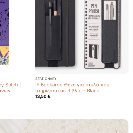
STATIONARY
y Stitch |
IF Bookaroo Θήκη για στυλό που
ρονών
στηρίζεται σε βιβλίο – Black
13,50
€