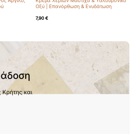
οζ Άργιλο,
Κρέμα Χεριών Μαστίχα & Υαλουρονικό
ού
Οξύ | Επανόρθωση & Ενυδάτωση
7,90
€
ράδοση
 Κρήτης και