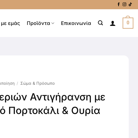
 με εμάς
Προϊόντα
Επικοινωνία
0
ιποίηση
/
Σώμα & Πρόσωπο
εριών Αντιγήρανση με
κό Πορτοκάλι & Ουρία