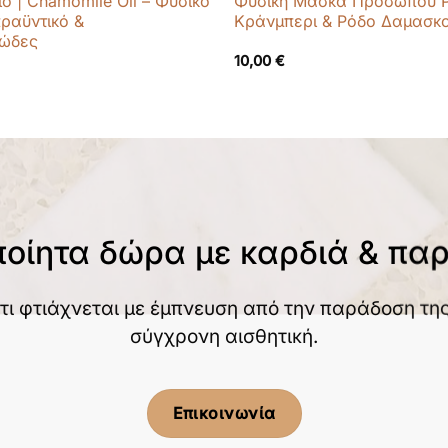
ο | Chamomile Oil – Φυσικό
Φυσική Μάσκα Προσώπου Ρ
ραϋντικό &
Κράνμπερι & Ρόδο Δαμασκ
νώδες
10,00
€
ποίητα δώρα με καρδιά & πα
τι φτιάχνεται με έμπνευση από την παράδοση της
σύγχρονη αισθητική.
Επικοινωνία