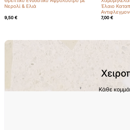
Θρεπτικό Ενυδατικό Αφρόλουτρο με
Χαμομηλέλαι
Νερολί & Ελιά
Έλαιο Καταπ
Αντιφλεγμο
9,50
€
7,00
€
Χειρο
Κάθε κομμά