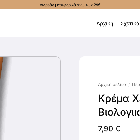
Δωρεάν μεταφορικά άνω των 29€
Αρχική
Σχετικά
Αρχική σελίδα
/
Περ
Κρέμα Χ
Βιολογι
7,90
€