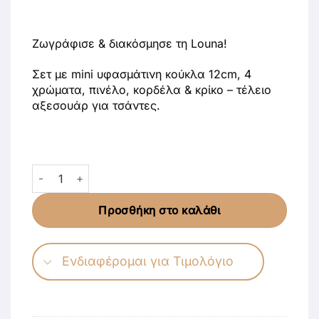
Ζωγράφισε & διακόσμησε τη Louna!
Σετ με mini υφασμάτινη κούκλα 12cm, 4
χρώματα, πινέλο, κορδέλα & κρίκο – τέλειο
αξεσουάρ για τσάντες.
Louloute Louna – Σετ Ζωγραφικής & Διακόσμησης Mini Κ
Προσθήκη στο καλάθι
Ενδιαφέρομαι για Τιμολόγιο