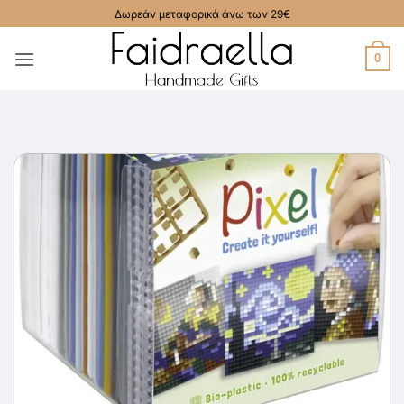
Μετάβαση
Δωρεάν μεταφορικά άνω των 29€
στο
περιεχόμενο
0