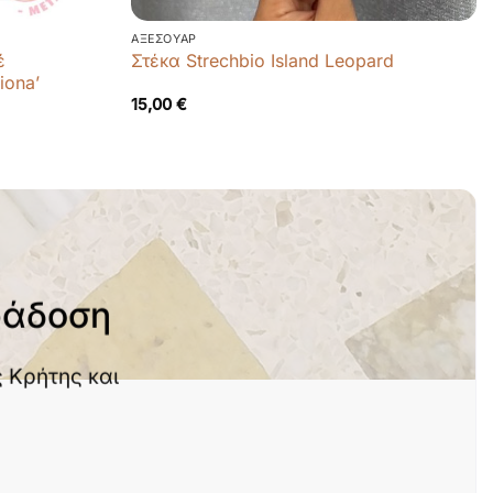
ΑΞΕΣΟΥΆΡ
έ
Στέκα Strechbio Island Leopard
iona’
15,00
€
ράδοση
 Κρήτης και