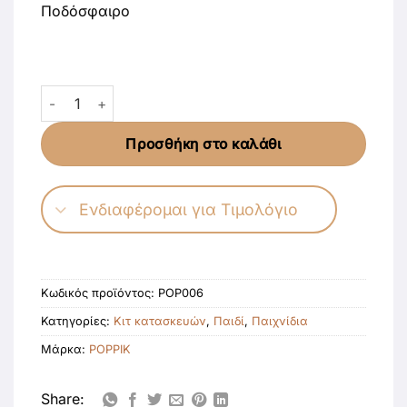
Ποδόσφαιρο
Poppik Discovery Stickers Football ποσότητα
Προσθήκη στο καλάθι
Ενδιαφέρομαι για Τιμολόγιο
Κωδικός προϊόντος:
POP006
Κατηγορίες:
Κιτ κατασκευών
,
Παιδί
,
Παιχνίδια
Μάρκα:
POPPIK
Share: