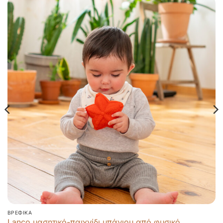
ΒΡΕΦΙΚΆ
Lanco μασητικό-παιχνίδι μπάνιου από φυσικό