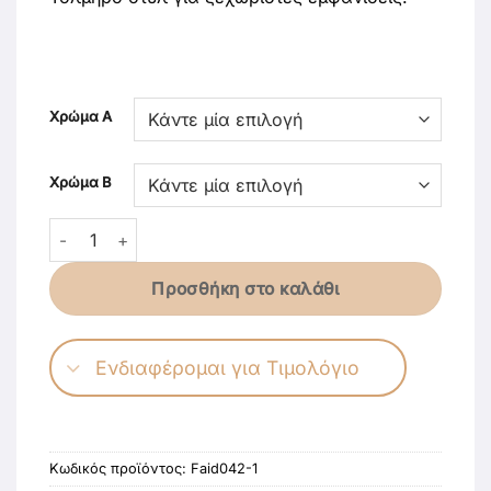
Χρώμα Α
Χρώμα Β
Ξύλινα Χειροποίητα Σκουλαρίκια “Polygono” ποσότητα
Προσθήκη στο καλάθι
Ενδιαφέρομαι για Τιμολόγιο
Κωδικός προϊόντος:
Faid042-1