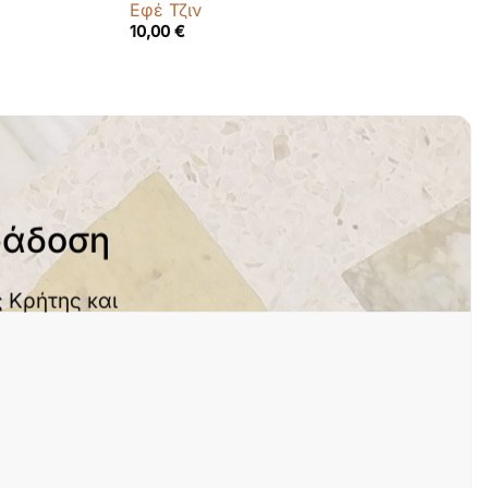
Εφέ Τζιν
10,00
€
ράδοση
 Κρήτης και