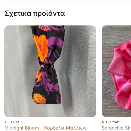
Σχετικά προϊόντα
ΑΞΕΣΟΥΆΡ
ΑΞΕΣΟΥΆΡ
Midnight Bloom – Κορδέλα Μαλλιών
Scrunchie St