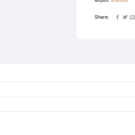
Μάρκα:
Strechbio
Share: