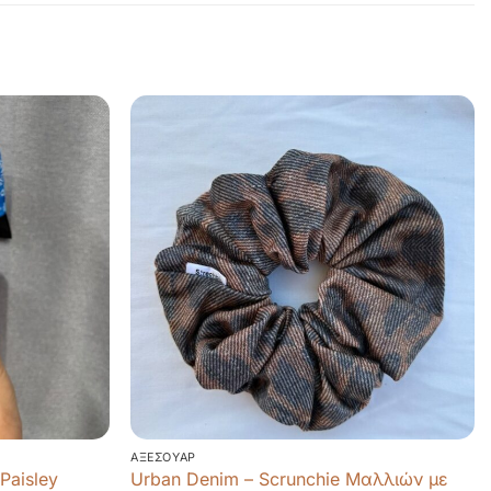
ΑΞΕΣΟΥΆΡ
Paisley
Urban Denim – Scrunchie Μαλλιών με