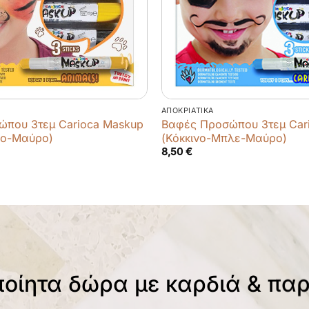
ΑΠΟΚΡΙΆΤΙΚΑ
που 3τεμ Carioca Maskup
Βαφές Προσώπου 3τεμ Car
νο-Μαύρο)
(Κόκκινο-Μπλε-Μαύρο)
8,50
€
ποίητα δώρα με καρδιά & πα