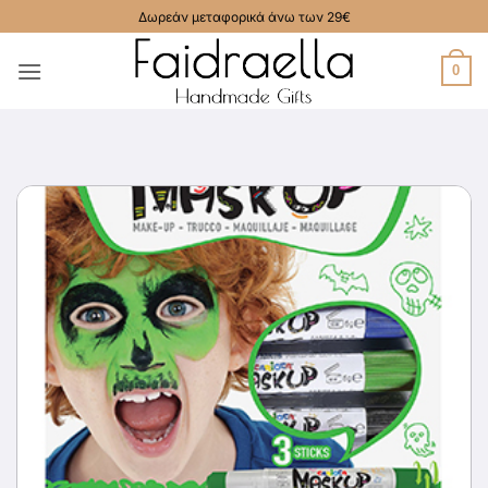
Μετάβαση
Δωρεάν μεταφορικά άνω των 29€
στο
περιεχόμενο
0