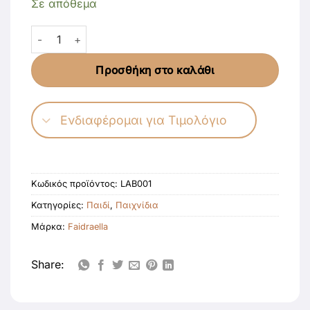
Σε απόθεμα
Labubu μεταλλικό μπουκάλι 400ml ποσότητα
Προσθήκη στο καλάθι
Ενδιαφέρομαι για Τιμολόγιο
Κωδικός προϊόντος:
LAB001
Κατηγορίες:
Παιδί
,
Παιχνίδια
Μάρκα:
Faidraella
Share: