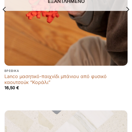
ΕΞΑΝΤΛΗΜΈΝΟ
ΒΡΕΦΙΚΆ
Lanco μασητικό-παιχνίδι μπάνιου από φυσικό
καουτσούκ “Κοράλι”
16,50
€