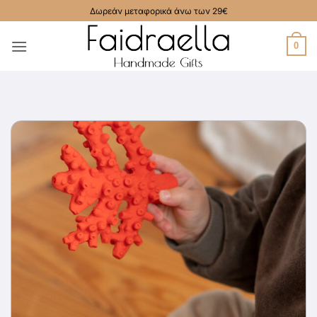
Μετάβαση
Δωρεάν μεταφορικά άνω των 29€
στο
περιεχόμενο
0