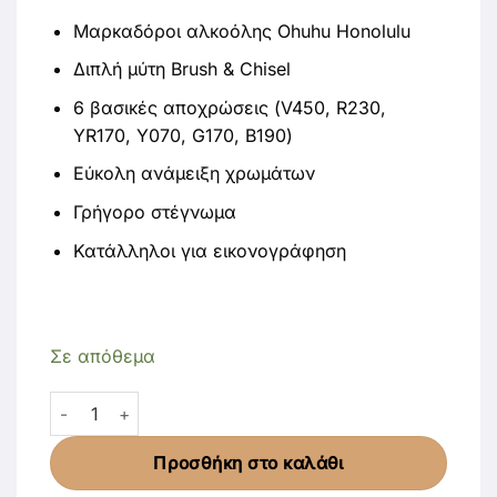
Μαρκαδόροι αλκοόλης Ohuhu Honolulu
Διπλή μύτη Brush & Chisel
6 βασικές αποχρώσεις (V450, R230,
YR170, Y070, G170, B190)
Εύκολη ανάμειξη χρωμάτων
Γρήγορο στέγνωμα
Κατάλληλοι για εικονογράφηση
Σε απόθεμα
Ohuhu Honolulu Alcohol Art Markers Σετ 6 Basic Tones B
Προσθήκη στο καλάθι