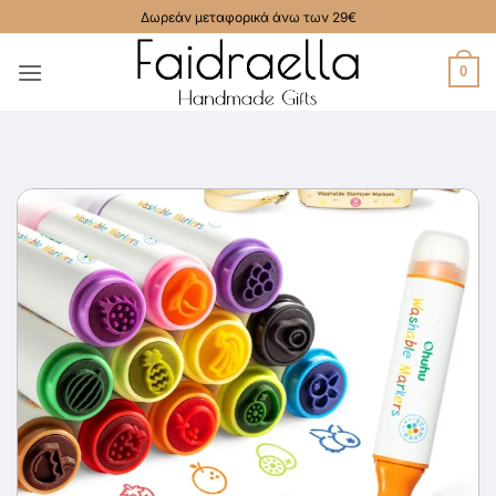
Μετάβαση
Δωρεάν μεταφορικά άνω των 29€
στο
περιεχόμενο
0