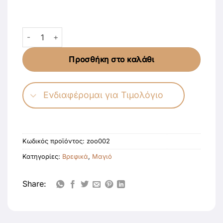
Σετ Μαγιό και Καπέλο Φλαμίνγκο Medium (7-10kgs) - (6
Προσθήκη στο καλάθι
Ενδιαφέρομαι για Τιμολόγιο
Κωδικός προϊόντος:
zoo002
Κατηγορίες:
Βρεφικά
,
Μαγιό
Share: