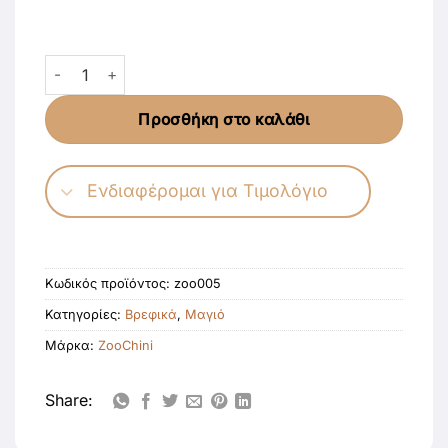
Σετ Μαγιό και Καπέλο Καρχαριάκι Large (12-24 μηνών) 
Προσθήκη στο καλάθι
Ενδιαφέρομαι για Τιμολόγιο
Κωδικός προϊόντος:
zoo005
Κατηγορίες:
Βρεφικά
,
Μαγιό
Μάρκα:
ΖοοChini
Share: