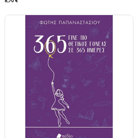
8,70
€