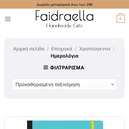
Μετάβαση
Δωρεάν μεταφορικά άνω των 29€
στο
περιεχόμενο
0
Αρχική σελίδα
/
Εποχιακά
/
Χριστούγεννα
/
Ημερολόγια
ΦΙΛΤΡΆΡΙΣΜΑ