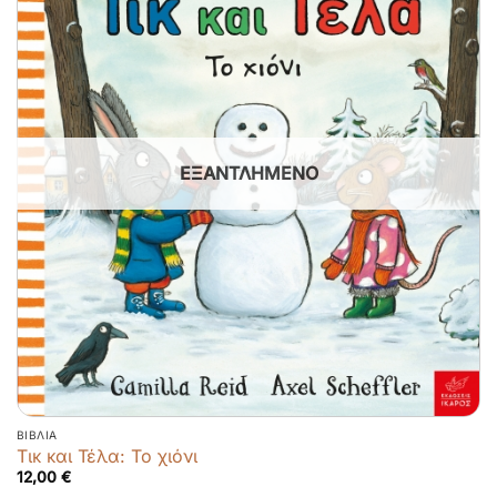
ΕΞΑΝΤΛΗΜΈΝΟ
ΒΙΒΛΊΑ
Τικ και Τέλα: Το χιόνι
12,00
€