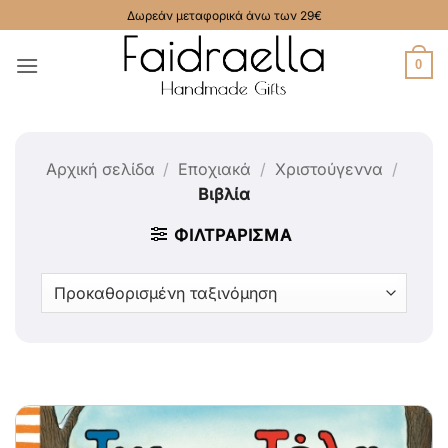
Μετάβαση
Δωρεάν μεταφορικά άνω των 29€
στο
περιεχόμενο
0
Αρχική σελίδα
/
Εποχιακά
/
Χριστούγεννα
/
Βιβλία
ΦΙΛΤΡΆΡΙΣΜΑ