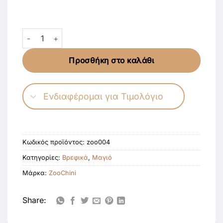
Σετ Μαγιό και Καπέλο Μονόκερος Large (12-24 μηνών) 
Προσθήκη στο καλάθι
Ενδιαφέρομαι για Τιμολόγιο
Κωδικός προϊόντος:
zoo004
Κατηγορίες:
Βρεφικά
,
Μαγιό
Μάρκα:
ΖοοChini
Share: