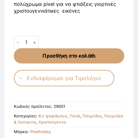
πολύχρωμα pixel για να φτιάξεις γιορτινές
χριστουγεννιάτικες εικόνες
Σετ Κατασκευής Ψηφιδωτού Pixelhobby – Χριστούγεννα
Προσθήκη στο καλάθι
Ενδιαφέρομαι για Τιμολόγιο
Κωδικός προϊόντος:
29001
Κατηγορίες:
Κιτ ψηφιδωτού
,
Παιδί
,
Παιχνίδια
,
Παιχνίδια
& Λούτρινα
,
Χριστούγεννα
Μάρκα:
Pixelhobby