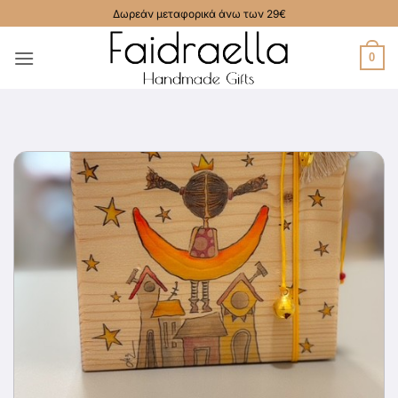
Μετάβαση
Δωρεάν μεταφορικά άνω των 29€
στο
περιεχόμενο
0